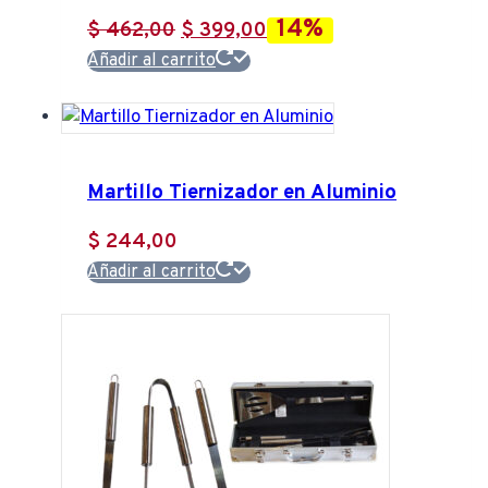
14%
El
El
$
462,00
$
399,00
precio
precio
Añadir al carrito
original
actual
era:
es:
$ 462,00.
$ 399,00.
Martillo Tiernizador en Aluminio
$
244,00
Añadir al carrito