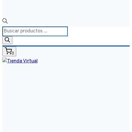
Búsqueda
de
productos
0