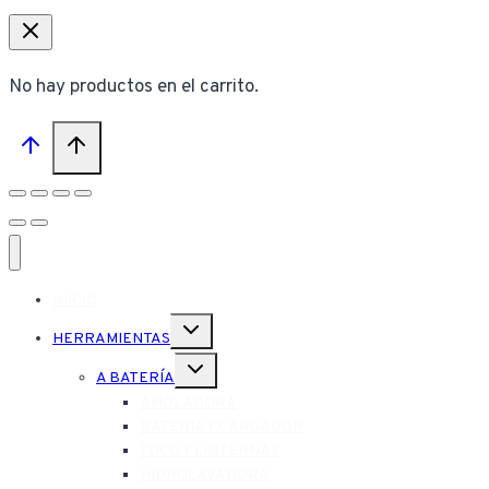
No hay productos en el carrito.
INICIO
Alternar
HERRAMIENTAS
menú
hijo
Alternar
A BATERÍA
menú
hijo
AMOLADORA
BATERÍA Y CARGADOR
FOCO Y LINTERNAS
HIDROLAVADORA