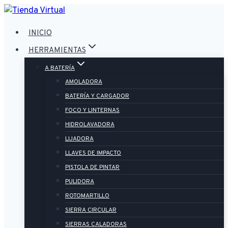
Saltar
al
INICIO
contenido
HERRAMIENTAS
A BATERÍA
AMOLADORA
BATERÍA Y CARGADOR
FOCO Y LINTERNAS
HIDROLAVADORA
LIJADORA
LLAVES DE IMPACTO
PISTOLA DE PINTAR
PULIDORA
ROTOMARTILLO
SIERRA CIRCULAR
SIERRAS CALADORAS