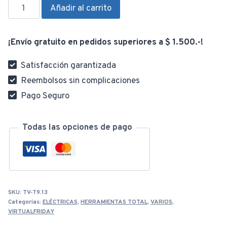
Bordeadora
Añadir al carrito
Eléctrica
350W
¡Envío gratuito en pedidos superiores a $ 1.500.-!
TG103251
cantidad
Satisfacción garantizada
Reembolsos sin complicaciones
Pago Seguro
Todas las opciones de pago
SKU:
TV-T9.13
Categorías:
ELÉCTRICAS
,
HERRAMIENTAS TOTAL
,
VARIOS
,
VIRTUALFRIDAY