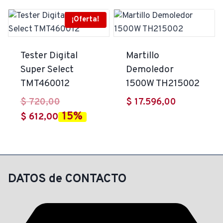
¡Oferta!
Tester Digital
Martillo
Super Select
Demoledor
TMT460012
1500W TH215002
El
$
720,00
$
17.596,00
15%
El
precio
$
612,00
precio
original
actual
era:
es:
$ 720,00.
$ 612,00.
DATOS de CONTACTO