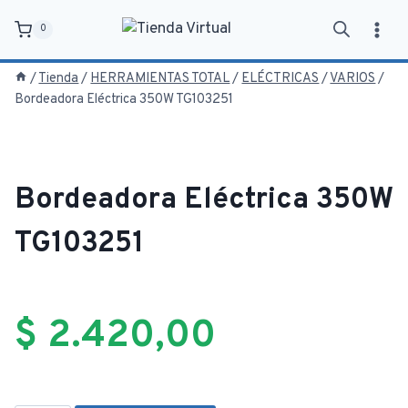
Saltar
0
al
contenido
/
Tienda
/
HERRAMIENTAS TOTAL
/
ELÉCTRICAS
/
VARIOS
/
Bordeadora Eléctrica 350W TG103251
Bordeadora Eléctrica 350W
TG103251
$
2.420,00