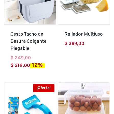
Cesto Tacho de
Rallador Multiuso
Basura Colgante
$
389,00
Plegable
El
$
249,00
12%
El
precio
$
219,00
precio
original
actual
era:
es:
$ 249,00.
¡Oferta!
$ 219,00.