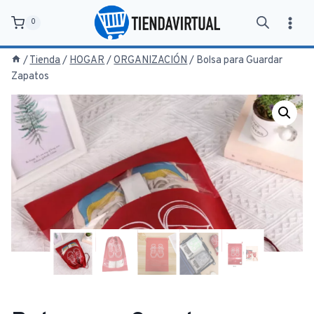
Saltar
0
al
contenido
/
Tienda
/
HOGAR
/
ORGANIZACIÓN
/
Bolsa para Guardar
Zapatos