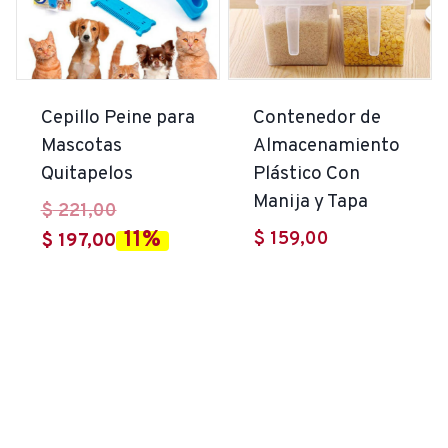
Cepillo Peine para
Contenedor de
Mascotas
Almacenamiento
Quitapelos
Plástico Con
Manija y Tapa
El
$
221,00
11%
$
159,00
El
precio
$
197,00
precio
original
actual
era:
es:
$ 221,00.
$ 197,00.