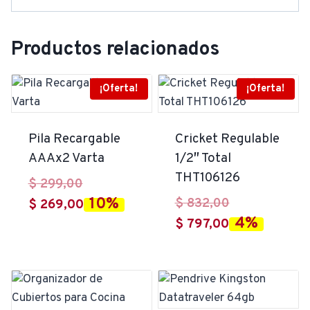
Productos relacionados
¡Oferta!
¡Oferta!
Pila Recargable
Cricket Regulable
AAAx2 Varta
1/2″ Total
THT106126
El
$
299,00
10%
El
$
832,00
precio
El
$
269,00
4%
El
precio
$
797,00
original
precio
precio
original
era:
actual
actual
era:
$ 299,00.
es:
es:
$ 832,00.
$ 269,00.
$ 797,00.