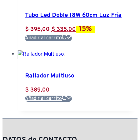
Tubo Led Doble 18W 60cm Luz Fría
15%
El
El
$
395,00
$
335,00
precio
precio
Añadir al carrito
original
actual
era:
es:
$ 395,00.
$ 335,00.
Rallador Multiuso
$
389,00
Añadir al carrito