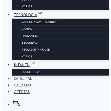
VARIOS
TECNOLOGÍA
CABLES Y ADAPTADORES
GAMING
PARLANTES
SEGURIDAD
TECLADOS Y MOUSE
VARIOS
INFANTIL
JUGUETERÍA
SATELITAL
CALZADO
OFERTAS
0