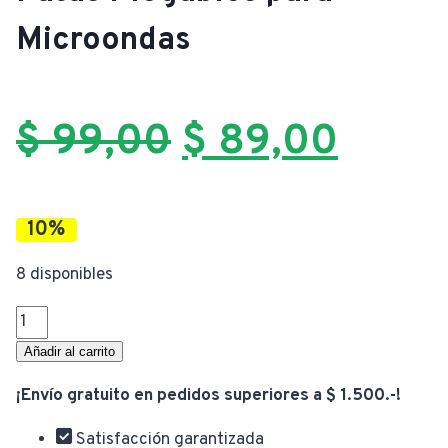
Microondas
El
El
$
99,00
$
89,00
precio
preci
10%
original
actua
8 disponibles
Bandeja
era:
es:
Tapa
Añadir al carrito
Estante
¡Envío gratuito en pedidos superiores a $ 1.500.-!
$ 99,00.
$ 89,
con
Patas
Satisfacción garantizada