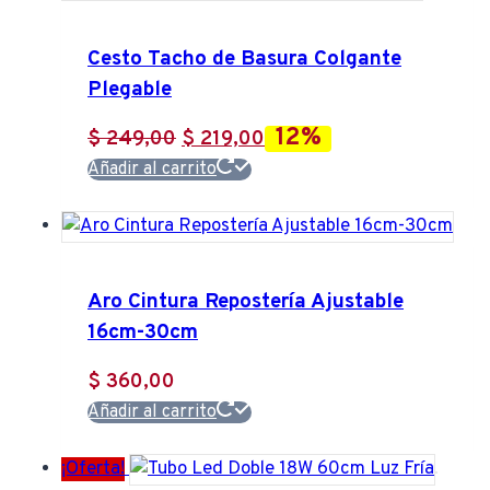
Cesto Tacho de Basura Colgante
Plegable
12%
El
El
$
249,00
$
219,00
precio
precio
Añadir al carrito
original
actual
era:
es:
$ 249,00.
$ 219,00.
Aro Cintura Repostería Ajustable
16cm-30cm
$
360,00
Añadir al carrito
¡Oferta!