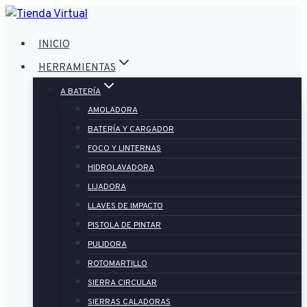
Saltar
al
INICIO
contenido
HERRAMIENTAS
A BATERÍA
AMOLADORA
BATERÍA Y CARGADOR
FOCO Y LINTERNAS
HIDROLAVADORA
LIJADORA
LLAVES DE IMPACTO
PISTOLA DE PINTAR
PULIDORA
ROTOMARTILLO
SIERRA CIRCULAR
SIERRAS CALADORAS