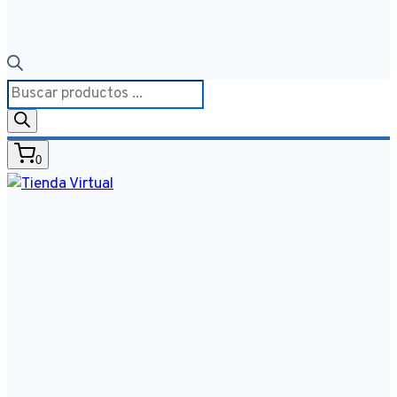
Búsqueda
de
productos
0