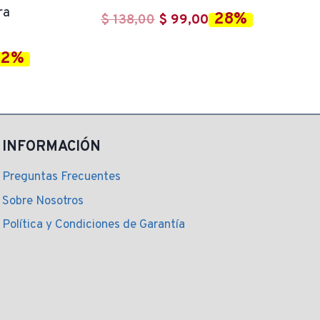
ra
28%
El
El
$
138,00
$
99,00
precio
precio
12%
l
original
actual
recio
era:
es:
ctual
$ 138,00.
$ 99,00.
:
 219,00.
INFORMACIÓN
Preguntas Frecuentes
Sobre Nosotros
Política y Condiciones de Garantía