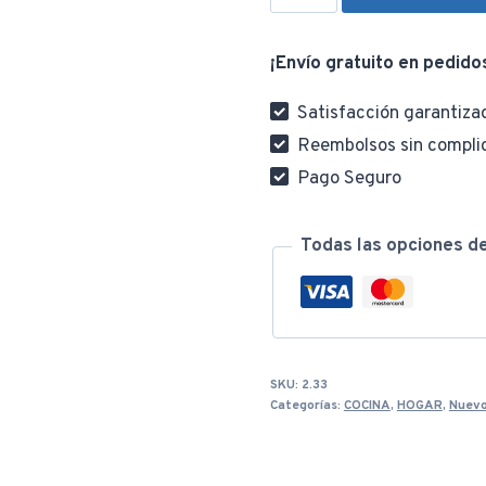
Papel
Freidora
¡Envío gratuito en pedido
Sin
Aceite
Satisfacción garantiza
Descartable
Reembolsos sin compli
Cocina
Pago Seguro
X50
cantidad
Todas las opciones d
SKU:
2.33
Categorías:
COCINA
,
HOGAR
,
Nuevo