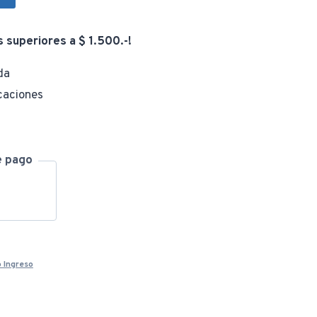
s superiores a $ 1.500.-!
da
caciones
e pago
 Ingreso