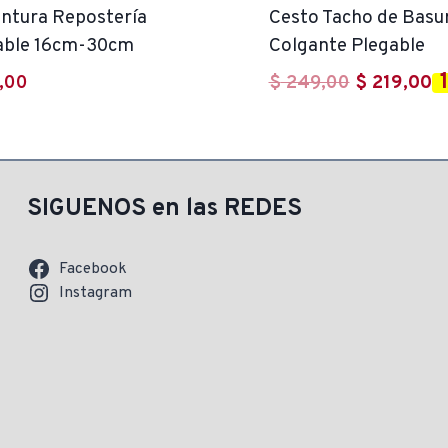
intura Repostería
Cesto Tacho de Basu
able 16cm-30cm
Colgante Plegable
El
E
,00
$
249,00
$
219,00
precio
p
original
a
era:
es
$ 249,00.
$
SIGUENOS en las REDES
Facebook
Instagram