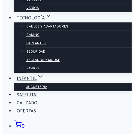
VARIOS
TECNOLOGÍA
CABLES Y ADAPTADORES
GAMING
PARLANTES
SEGURIDAD
TECLADOS Y MOUSE
VARIOS
INFANTIL
JUGUETERÍA
SATELITAL
CALZADO
OFERTAS
0