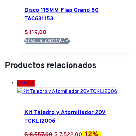
Disco 115MM Flap Grano 80
TAC631153
$
119,00
Añadir al carrito
Productos relacionados
¡Oferta!
Kit Taladro y Atornillador 20V
TCKLI2006
12%
El
El
$
8.557,00
$
7.522,00