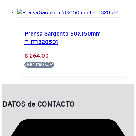
original
actual
era:
es:
$ 880,00.
$ 736,00.
Prensa Sargento 50X150mm
THT1320501
$
264,00
Leer más
DATOS de CONTACTO