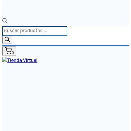
Búsqueda
de
productos
0