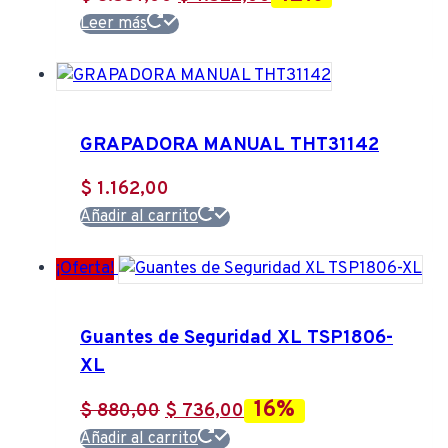
precio
precio
Leer más
original
actual
era:
es:
$ 8.557,00.
$ 7.522,00.
GRAPADORA MANUAL THT31142
$
1.162,00
Añadir al carrito
¡Oferta!
Guantes de Seguridad XL TSP1806-
XL
16%
El
El
$
880,00
$
736,00
precio
precio
Añadir al carrito