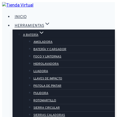
Saltar
al
INICIO
contenido
HERRAMIENTAS
A BATERÍA
AMOLADORA
BATERÍA Y CARGADOR
FOCO Y LINTERNAS
HIDROLAVADORA
LIJADORA
LLAVES DE IMPACTO
PISTOLA DE PINTAR
PULIDORA
ROTOMARTILLO
SIERRA CIRCULAR
SIERRAS CALADORAS