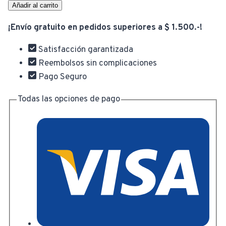
Baño
Añadir al carrito
Antideslizante
¡Envío gratuito en pedidos superiores a $ 1.500.-!
Pvc
35x68cm
Satisfacción garantizada
Con
Reembolsos sin complicaciones
Ventosas
Pago Seguro
cantidad
Todas las opciones de pago