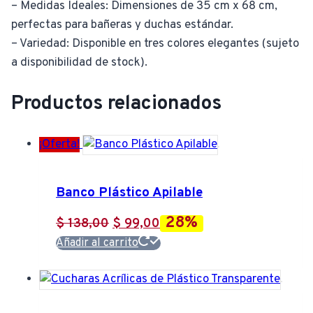
– Medidas Ideales: Dimensiones de 35 cm x 68 cm,
perfectas para bañeras y duchas estándar.
– Variedad: Disponible en tres colores elegantes (sujeto
a disponibilidad de stock).
Productos relacionados
¡Oferta!
Banco Plástico Apilable
28%
El
El
$
138,00
$
99,00
precio
precio
Añadir al carrito
original
actual
era:
es:
$ 138,00.
$ 99,00.