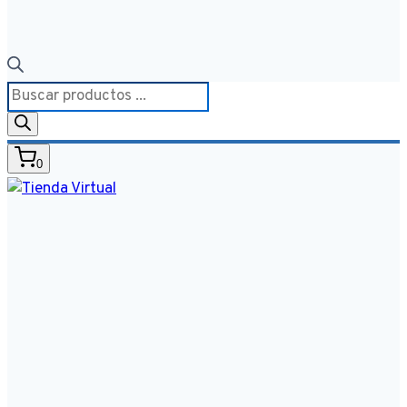
Búsqueda
de
productos
0