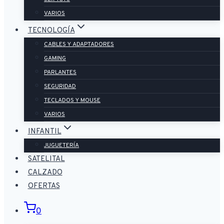
VARIOS
TECNOLOGÍA
CABLES Y ADAPTADORES
GAMING
PARLANTES
SEGURIDAD
TECLADOS Y MOUSE
VARIOS
INFANTIL
JUGUETERÍA
SATELITAL
CALZADO
OFERTAS
0