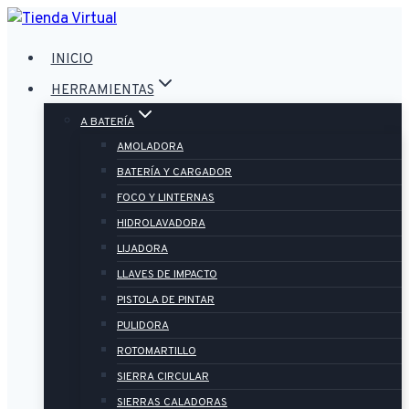
Saltar
al
INICIO
contenido
HERRAMIENTAS
A BATERÍA
AMOLADORA
BATERÍA Y CARGADOR
FOCO Y LINTERNAS
HIDROLAVADORA
LIJADORA
LLAVES DE IMPACTO
PISTOLA DE PINTAR
PULIDORA
ROTOMARTILLO
SIERRA CIRCULAR
SIERRAS CALADORAS