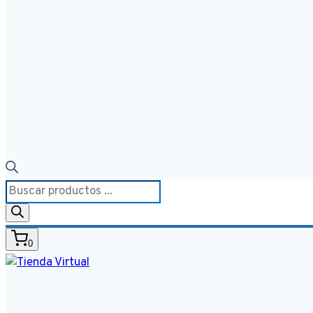
Búsqueda
de
productos
0