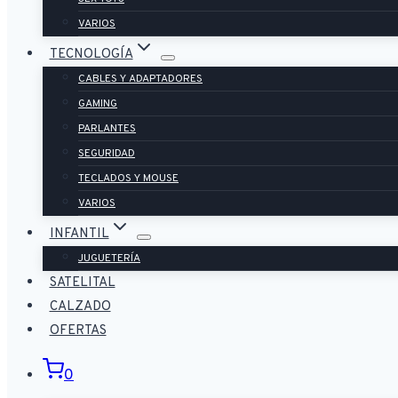
VARIOS
TECNOLOGÍA
CABLES Y ADAPTADORES
GAMING
PARLANTES
SEGURIDAD
TECLADOS Y MOUSE
VARIOS
INFANTIL
JUGUETERÍA
SATELITAL
CALZADO
OFERTAS
0