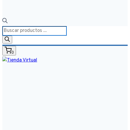
Búsqueda
de
productos
0