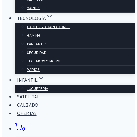
VARIOS
TECNOLOGÍA
CABLES Y ADAPTADORES
GAMING
PARLANTES
SEGURIDAD
TECLADOS Y MOUSE
VARIOS
INFANTIL
JUGUETERÍA
SATELITAL
CALZADO
OFERTAS
0