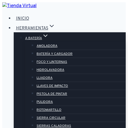
Saltar
al
INICIO
contenido
HERRAMIENTAS
A BATERÍA
AMOLADORA
BATERÍA Y CARGADOR
FOCO Y LINTERNAS
HIDROLAVADORA
LIJADORA
LLAVES DE IMPACTO
PISTOLA DE PINTAR
PULIDORA
ROTOMARTILLO
SIERRA CIRCULAR
SIERRAS CALADORAS